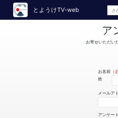
とようけTV-web
ア
お寄せいただい
お名前
（
姓
メールア
アンケー