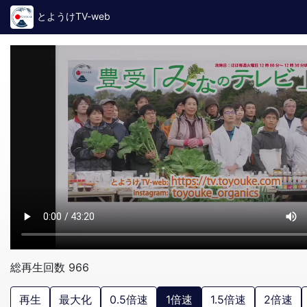
とようけTV-web
総再生回数 966
再生
最大化
0.5倍速
1倍速
1.5倍速
2倍速