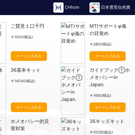
CHhom
日本豊受自然農
ご賛意１口千円
MT)サポートφ魂
の目覚め
￥1000(税込)
￥2805(税込)
カートに入れる
カートに入れる
36基本キット
ガイドブック①ホ
メオパシーin
￥14040(税込)
Japan.
￥1650(税込)
カートに入れる
カートに入れる
ホメオパシー的災
36キッズキット
害対策
￥15120(税込)