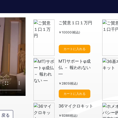
ご賛意１口１万円
￥10000(税込)
カートに入れる
MT)サポートφ成
仏 － 報われない
―
￥2805(税込)
カートに入れる
36マイクロキット
戻る
￥9288(税込)