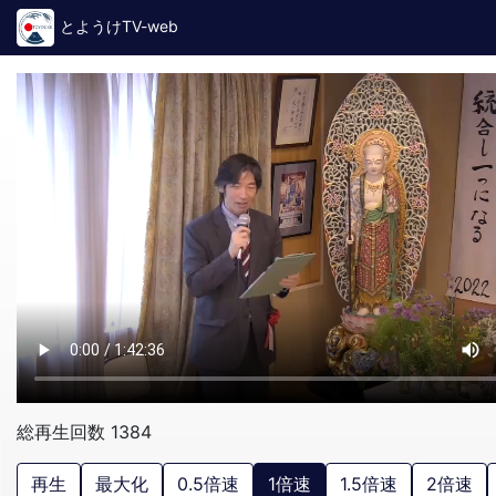
とようけTV-web
総再生回数 1384
再生
最大化
0.5倍速
1倍速
1.5倍速
2倍速