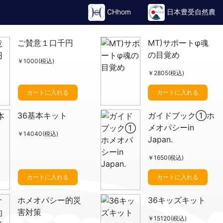
CHhom
日本豊受自然農
ご賛意１口千円
MT)サポートφ魂
の目覚め
￥1000(税込)
￥2805(税込)
カートに入れる
カートに入れる
36基本キット
ガイドブック①ホ
メオパシーin
￥14040(税込)
Japan.
￥1650(税込)
カートに入れる
カートに入れる
ホメオパシー的災
36キッズキット
害対策
￥15120(税込)