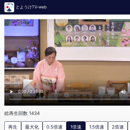
とようけTV-web
総再生回数 1434
再生
最大化
0.5倍速
1倍速
1.5倍速
2倍速