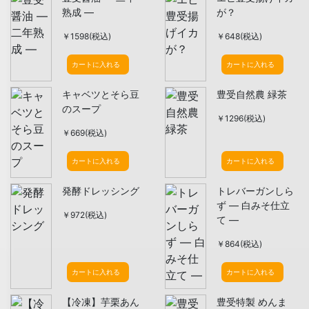
熟成 ―
が？
￥1598(税込)
￥648(税込)
カートに入れる
カートに入れる
キャベツとそら豆
豊受自然農 緑茶
のスープ
￥1296(税込)
￥669(税込)
カートに入れる
カートに入れる
発酵ドレッシング
トレバーガンしら
ず ― 白みそ仕立
￥972(税込)
て ―
￥864(税込)
カートに入れる
カートに入れる
【冷凍】芋栗あん
豊受特製 めんま