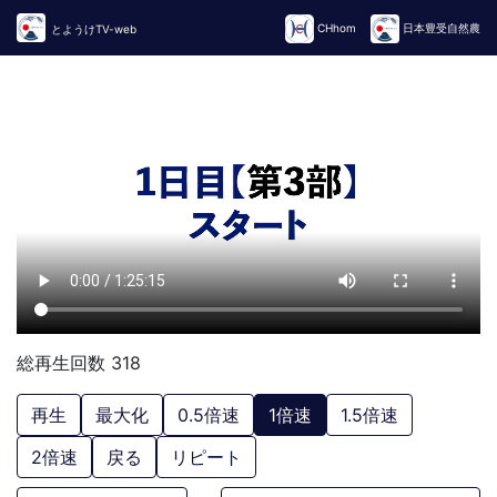
CHhom
日本豊受自然農
とようけTV-web
総再生回数 318
再生
最大化
0.5倍速
1倍速
1.5倍速
2倍速
戻る
リピート